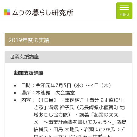
Togg
MENU
navig
2019年度の実績
起業支援講座
起業支援講座
日時：令和元年7月3日（水）～4日（木）
場所：木魂館 大会議室
内容：【1日目】 ・事例紹介「自分に正直に生
きる」溝端 裕子氏（元長崎県小値賀町 地
域おこし協力隊） ・講義「起業のスス
メ ～事業計画書を書いてみよう～」鍋島
佑輔氏・田島 大地氏・岩瀬 いつか氏（デ
ロイトトーマツベンチャーサポート