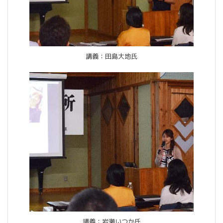
講義：田島大地氏
講義：岩瀬いつか氏